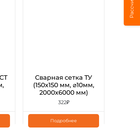
ОСТ
Сварная сетка ТУ
м,
(150х150 мм, ⌀10мм,
2000х6000 мм)
322
₽
Подробнее