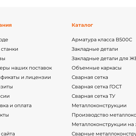
ания
Каталог
оде
Арматура класса В500С
 станки
Закладные детали
вы
Закладные детали для Ж
еры наших поставок
Объемные каркасы
ификаты и лицензии
Сварная сетка
изиты
Сварная сетка ГОСТ
нсии
Сварная сетка ТУ
вка и оплата
Металлоконструкции
акты
Производство металлок
Металлоконструкции на 
 сайта
Сварные металлоконстр