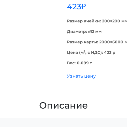
423
₽
Размер ячейки:
200×200
м
Диаметр: ⌀12 мм
Размер карты:
2000×6000
м
2
Цена (м
, с НДС):
423
p
Вес:
0.099
т
Узнать цену
Описание